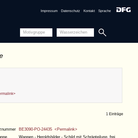
Impressum
Datenschutz
Kontakt
Sprache
de
ermalink>
1 Einträge
nznummer
BE3090-PO-24435 <Permalink>
uppe
Wappen - Heroldsbilder - Schild mit Schrägteilung, frei