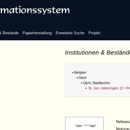
 & Bestände
Papierherstellung
Erweiterte Suche
Projekt
Institutionen & Bestän
• Belgien
• Gent
• Gent, Stadtarchiv
•
St. Jan, rekeningen 15 <P
Refere
Motivgr