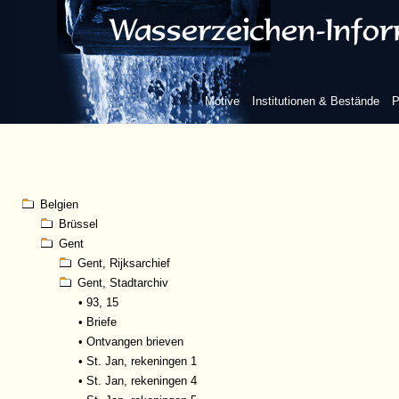
Motive
Institutionen & Bestände
P
Belgien
Brüssel
Gent
Gent, Rijksarchief
Gent, Stadtarchiv
•
93, 15
•
Briefe
•
Ontvangen brieven
•
St. Jan, rekeningen 1
•
St. Jan, rekeningen 4