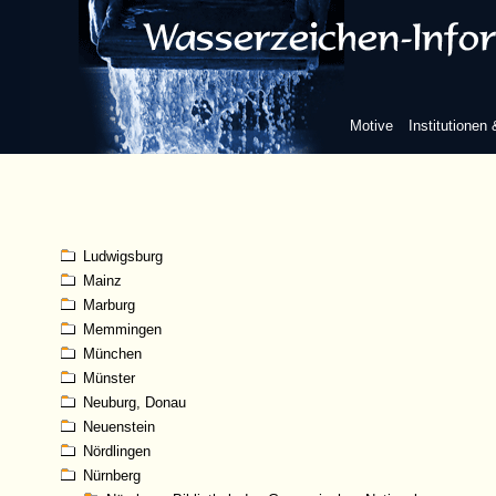
Heilbronn
Karlsruhe
Kassel
Kempten (Allgäu)
Kleve
Motive
Institutionen
Koblenz
Köln
Königsberg
Konstanz
Landshut
Ludwigsburg
Mainz
Marburg
Memmingen
München
Münster
Neuburg, Donau
Neuenstein
Nördlingen
Nürnberg