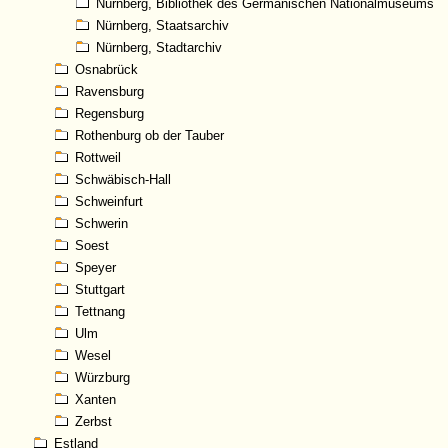
Nürnberg, Bibliothek des Germanischen Nationalmuseums
Nürnberg, Staatsarchiv
Nürnberg, Stadtarchiv
Osnabrück
Ravensburg
Regensburg
Rothenburg ob der Tauber
Rottweil
Schwäbisch-Hall
Schweinfurt
Schwerin
Soest
Speyer
Stuttgart
Tettnang
Ulm
Wesel
Würzburg
Xanten
Zerbst
Estland