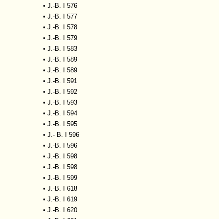
•
J.-B. I 576
•
J.-B. I 577
•
J.-B. I 578
•
J.-B. I 579
•
J.-B. I 583
•
J.-B. I 589
•
J.-B. I 589
•
J.-B. I 591
•
J.-B. I 592
•
J.-B. I 593
•
J.-B. I 594
•
J.-B. I 595
•
J.- B. I 596
•
J.-B. I 596
•
J.-B. I 598
•
J.-B. I 598
•
J.-B. I 599
•
J.-B. I 618
•
J.-B. I 619
•
J.-B. I 620