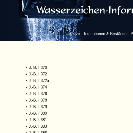
•
J.-B. I 347
•
J.-B. I 348
•
J.-B. I 349
•
J.-B. I 352
•
J.-B. I 356
Motive
Institutionen & Bestände
P
•
J.-B. I 357
•
J.-B. I 362
•
J.-B. I 364
•
J.-B. I 366
•
J.-B. I 369
•
J.-B. I 370
•
J.-B. I 372
•
J.-B. I 372a
•
J.-B. I 374
•
J.-B. I 376
•
J.-B. I 378
•
J.-B. I 379
•
J.-B. I 380
•
J.-B. I 381
•
J.-B. I 383
•
J.-B. I 385