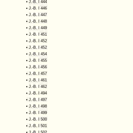
•
J.-B. I 444
•
J.-B. I 446
•
J.-B. I 447
•
J.-B. I 448
•
J.-B. I 449
•
J.-B. I 451
•
J.-B. I 452
•
J.-B. I 452
•
J.-B. I 454
•
J.-B. I 455
•
J.-B. I 456
•
J.-B. I 457
•
J.-B. I 461
•
J.-B. I 462
•
J.-B. I 494
•
J.-B. I 497
•
J.-B. I 498
•
J.-B. I 499
•
J.-B. I 500
•
J.-B. I 501
•
J.-B. I 502