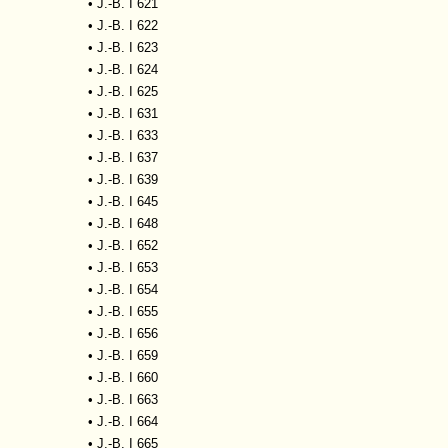
•
J.-B. I 621
•
J.-B. I 622
•
J.-B. I 623
•
J.-B. I 624
•
J.-B. I 625
•
J.-B. I 631
•
J.-B. I 633
•
J.-B. I 637
•
J.-B. I 639
•
J.-B. I 645
•
J.-B. I 648
•
J.-B. I 652
•
J.-B. I 653
•
J.-B. I 654
•
J.-B. I 655
•
J.-B. I 656
•
J.-B. I 659
•
J.-B. I 660
•
J.-B. I 663
•
J.-B. I 664
•
J.-B. I 665