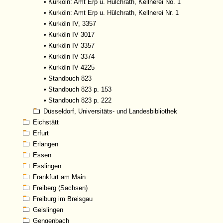
•
Kurköln: Amt Erp u. Hülchrath, Kellnerei No. 1
•
Kurköln: Amt Erp u. Hülchrath, Kellnerei Nr. 1
•
Kurköln IV, 3357
•
Kurköln IV 3017
•
Kurköln IV 3357
•
Kurköln IV 3374
•
Kurköln IV 4225
•
Standbuch 823
•
Standbuch 823 p. 153
•
Standbuch 823 p. 222
Düsseldorf, Universitäts- und Landesbibliothek
Eichstätt
Erfurt
Erlangen
Essen
Esslingen
Frankfurt am Main
Freiberg (Sachsen)
Freiburg im Breisgau
Geislingen
Gengenbach