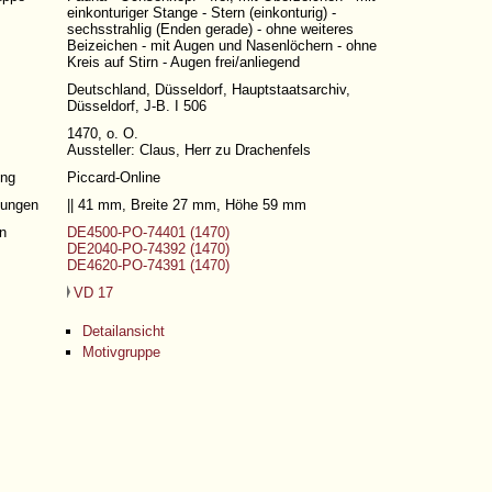
einkonturiger Stange - Stern (einkonturig) -
sechsstrahlig (Enden gerade) - ohne weiteres
Beizeichen - mit Augen und Nasenlöchern - ohne
Kreis auf Stirn - Augen frei/anliegend
Deutschland, Düsseldorf, Hauptstaatsarchiv,
Düsseldorf, J-B. I 506
1470, o. O.
Aussteller: Claus, Herr zu Drachenfels
ng
Piccard-Online
ungen
|| 41 mm, Breite 27 mm, Höhe 59 mm
n
DE4500-PO-74401 (1470)
DE2040-PO-74392 (1470)
DE4620-PO-74391 (1470)
VD 17
Detailansicht
Motivgruppe