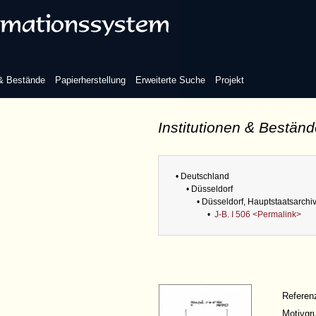
 & Bestände
Papierherstellung
Erweiterte Suche
Projekt
Institutionen & Bestän
• Deutschland
• Düsseldorf
• Düsseldorf, Hauptstaatsarchi
•
J-B. I 506 <Permalink>
Refere
Motivgr