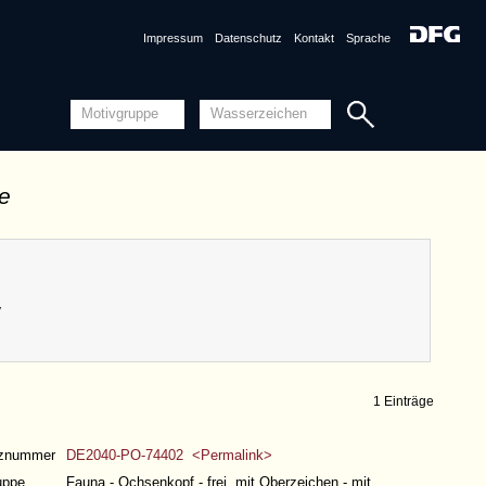
Impressum
Datenschutz
Kontakt
Sprache
de
v
1 Einträge
nznummer
DE2040-PO-74402 <Permalink>
uppe
Fauna - Ochsenkopf - frei, mit Oberzeichen - mit