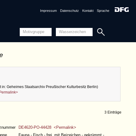
Impressum
Datenschutz
Kontakt
Sprache
de
zt in: Geheimes Staatsarchiv Preußischer Kulturbesitz Berlin)
Permalink>
3 Einträge
nznummer
DE4620-PO-44428 <Permalink>
uppe
Fauna - Fisch - frei, mit Beizeichen - gekrümmt -