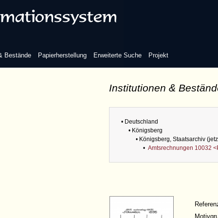
 & Bestände
Papierherstellung
Erweiterte Suche
Projekt
Institutionen & Bestän
• Deutschland
• Königsberg
• Königsberg, Staatsarchiv (jet
•
Amtsrechnungen 10032 <
Refere
Motivgr