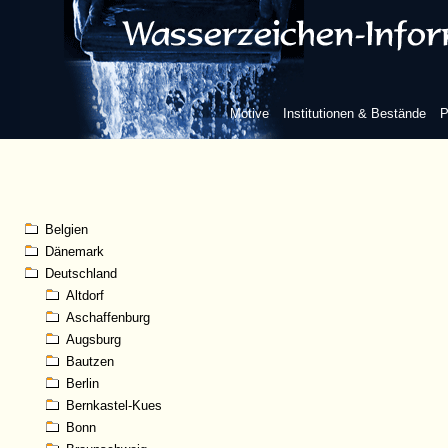
Motive
Institutionen & Bestände
P
Belgien
Dänemark
Deutschland
Altdorf
Aschaffenburg
Augsburg
Bautzen
Berlin
Bernkastel-Kues
Bonn