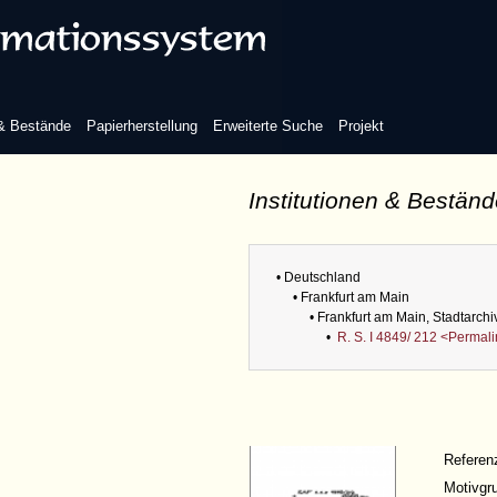
 & Bestände
Papierherstellung
Erweiterte Suche
Projekt
Institutionen & Bestän
• Deutschland
• Frankfurt am Main
• Frankfurt am Main, Stadtarchi
•
R. S. I 4849/ 212 <Permal
Refere
Motivgr