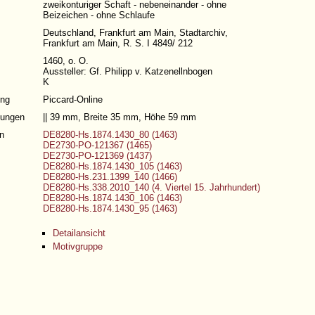
zweikonturiger Schaft - nebeneinander - ohne
Beizeichen - ohne Schlaufe
Deutschland, Frankfurt am Main, Stadtarchiv,
Frankfurt am Main, R. S. I 4849/ 212
1460, o. O.
Aussteller: Gf. Philipp v. Katzenellnbogen
K
ng
Piccard-Online
ungen
|| 39 mm, Breite 35 mm, Höhe 59 mm
n
DE8280-Hs.1874.1430_80 (1463)
DE2730-PO-121367 (1465)
DE2730-PO-121369 (1437)
DE8280-Hs.1874.1430_105 (1463)
DE8280-Hs.231.1399_140 (1466)
DE8280-Hs.338.2010_140 (4. Viertel 15. Jahrhundert)
DE8280-Hs.1874.1430_106 (1463)
DE8280-Hs.1874.1430_95 (1463)
Detailansicht
Motivgruppe