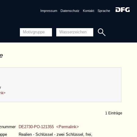
Impressum
Datenschutz
Kontakt
Sprache
de
v
ink>
1 Einträge
nznummer
DE2730-PO-121355 <Permalink>
uppe
Realien - Schlüssel - zwei Schlüssel, frei,