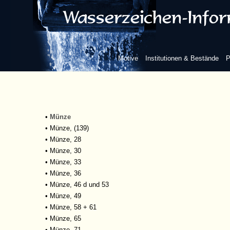
•
Kaiserschreiben VI
•
Kaiserschreiben VI 46
•
Kaiserschreiben VI 78
•
Kaiserschreiben VII
•
Maigericht Langen
Motive
Institutionen & Bestände
P
•
Majorwährschaften
•
Majorwähschaften
•
Messesachen
•
Minorwährschaften
•
Missivbücher
•
Münze
•
Münze, (139)
•
Münze, 28
•
Münze, 30
•
Münze, 33
•
Münze, 36
•
Münze, 46 d und 53
•
Münze, 49
•
Münze, 58 + 61
•
Münze, 65
•
Münze, 71