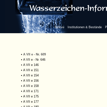
München, Staatliche Graphische Sammlung
München, Stadtarchiv
•
A VIIa 343
•
A VIIe, 160
•
A VII e, 603
Motive
Institutionen & Bestände
P
•
A VII e - Nr. 140
•
A VII e - Nr. 185
•
A VII e - Nr. 307
•
A VII e - Nr. 533
•
A VII e - Nr. 536
•
A VII e - Nr. 609
•
A VII e - Nr. 646
•
A VII e 146
•
A VII e 151
•
A VII e 154
•
A VII e 156
•
A VII e 158
•
A VII e 171
•
A VII e 175
•
A VII e 177
•
A VII e 180