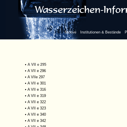
•
A VII e 234
•
A VII e 236
•
A VII e 238
•
A VII e 239
•
A VIIe 245
Motive
Institutionen & Bestände
P
•
A VII e 247
•
A VII e 248
•
A VII e 287
•
A VII e 290
•
A VII e 292
•
A VII e 295
•
A VII e 296
•
A VIIe 297
•
A VII e 301
•
A VII e 316
•
A VII e 319
•
A VII e 322
•
A VII e 323
•
A VII e 340
•
A VII e 342
•
A VII e 348