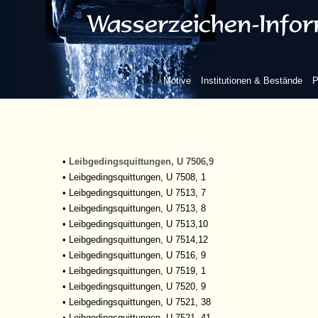
•
Leibgedingsquittungen, U 7474, 2
•
Leibgedingsquittungen, U 7475 b, 8
•
Leibgedingsquittungen, U 7480a, 1
•
Leibgedingsquittungen, U 7480a, 4
•
Leibgedingsquittungen, U 7482, 1
Motive
Institutionen & Bestände
P
•
Leibgedingsquittungen, U 7486, 3
•
Leibgedingsquittungen, U 7500, 12
•
Leibgedingsquittungen, U 7502,1
•
Leibgedingsquittungen, U 7506, 2
•
Leibgedingsquittungen, U 7506,3
•
Leibgedingsquittungen, U 7506,9
•
Leibgedingsquittungen, U 7508, 1
•
Leibgedingsquittungen, U 7513, 7
•
Leibgedingsquittungen, U 7513, 8
•
Leibgedingsquittungen, U 7513,10
•
Leibgedingsquittungen, U 7514,12
•
Leibgedingsquittungen, U 7516, 9
•
Leibgedingsquittungen, U 7519, 1
•
Leibgedingsquittungen, U 7520, 9
•
Leibgedingsquittungen, U 7521, 38
•
Leibgedingsquittungen, U 7521, 41