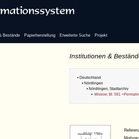
 & Bestände
Papierherstellung
Erweiterte Suche
Projekt
Institutionen & Bestän
• Deutschland
• Nördlingen
• Nördlingen, Stadtarchiv
•
Missive, Bl. 581 <Permali
Refere
Motivgr