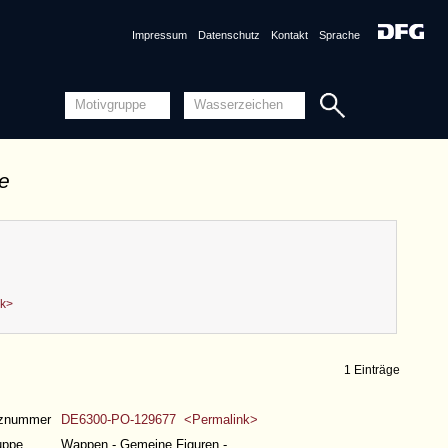
Impressum
Datenschutz
Kontakt
Sprache
de
nk>
1 Einträge
nznummer
DE6300-PO-129677 <Permalink>
uppe
Wappen - Gemeine Figuren -