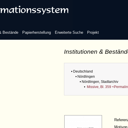
 & Bestände
Papierherstellung
Erweiterte Suche
Projekt
Institutionen & Bestän
• Deutschland
• Nördlingen
• Nördlingen, Stadtarchiv
•
Missive, Bl. 359 <Permali
Refere
Motivgr