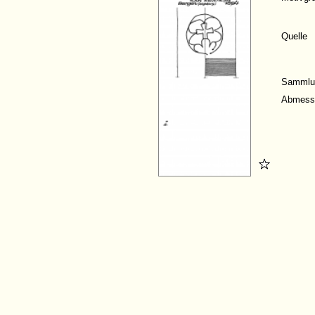
Quelle
Sammlu
Abmess