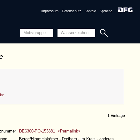
Impressum
Datenschutz
Kontakt
Sprache
de
nk>
1 Einträge
nznummer
DE6300-PO-153881 <Permalink>
uppe
Berge/Himmelskörper - Dreiberg - im Kreis - anderes