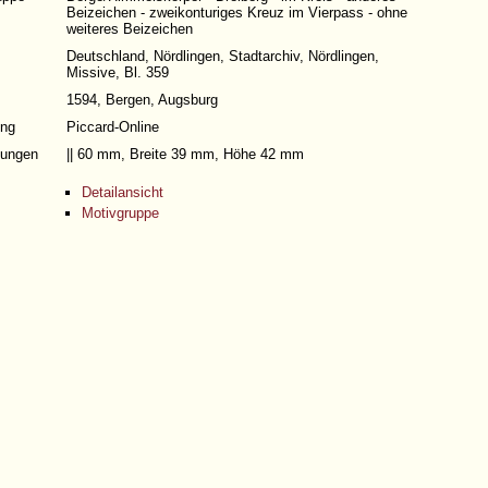
Beizeichen - zweikonturiges Kreuz im Vierpass - ohne
weiteres Beizeichen
Deutschland, Nördlingen, Stadtarchiv, Nördlingen,
Missive, Bl. 359
1594, Bergen, Augsburg
ng
Piccard-Online
ungen
|| 60 mm, Breite 39 mm, Höhe 42 mm
Detailansicht
Motivgruppe