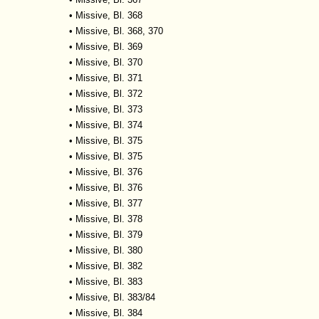
•
Missive, Bl. 368
•
Missive, Bl. 368, 370
•
Missive, Bl. 369
•
Missive, Bl. 370
•
Missive, Bl. 371
•
Missive, Bl. 372
•
Missive, Bl. 373
•
Missive, Bl. 374
•
Missive, Bl. 375
•
Missive, Bl. 375
•
Missive, Bl. 376
•
Missive, Bl. 376
•
Missive, Bl. 377
•
Missive, Bl. 378
•
Missive, Bl. 379
•
Missive, Bl. 380
•
Missive, Bl. 382
•
Missive, Bl. 383
•
Missive, Bl. 383/84
•
Missive, Bl. 384