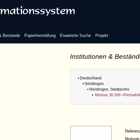
 & Bestände
Papierherstellung
Erweiterte Suche
Projekt
Institutionen & Bestän
• Deutschland
• Nördlingen
• Nördlingen, Stadtarchiv
•
Missive, Bl.399 <Permalin
Refere
Motivgr