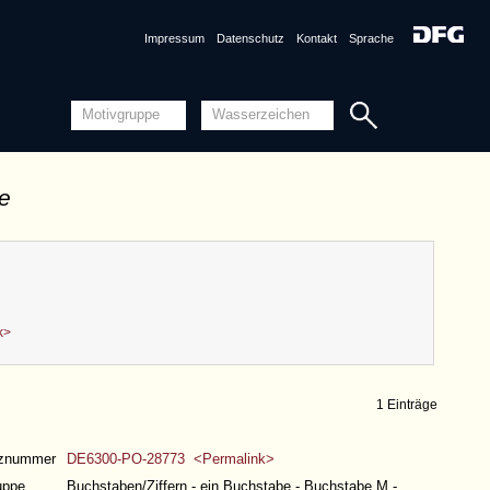
Impressum
Datenschutz
Kontakt
Sprache
de
k>
1 Einträge
nznummer
DE6300-PO-28773 <Permalink>
uppe
Buchstaben/Ziffern - ein Buchstabe - Buchstabe M -