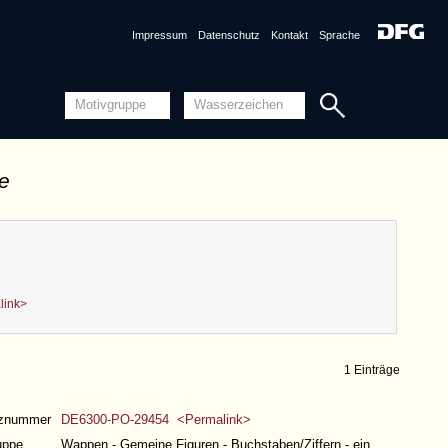
Impressum
Datenschutz
Kontakt
Sprache
de
link>
1 Einträge
nznummer
DE6300-PO-29454 <Permalink>
uppe
Wappen - Gemeine Figuren - Buchstaben/Ziffern - ein