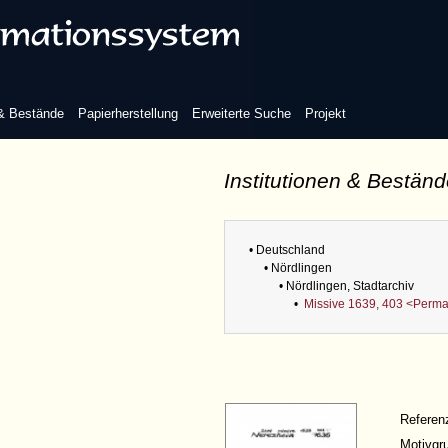
 & Bestände
Papierherstellung
Erweiterte Suche
Projekt
Institutionen & Bestän
• Deutschland
• Nördlingen
• Nördlingen, Stadtarchiv
•
Missive 1639, 403 <Perma
Refere
Motivgr