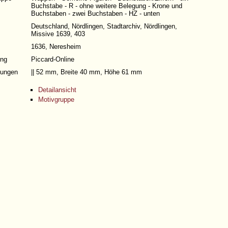
Buchstabe - R - ohne weitere Belegung - Krone und
Buchstaben - zwei Buchstaben - HZ - unten
Deutschland, Nördlingen, Stadtarchiv, Nördlingen,
Missive 1639, 403
1636, Neresheim
ng
Piccard-Online
ungen
|| 52 mm, Breite 40 mm, Höhe 61 mm
Detailansicht
Motivgruppe