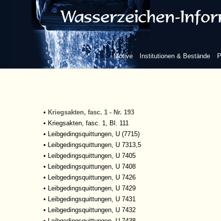
Nördlingen
Nördlingen, Stadtarchiv
•
564
•
A 100 - B. 7
•
B 201, B. 170
Motive
Institutionen & Bestände
P
•
Bestandsverträge
•
F
•
Kammerrechnungen
•
Kriegsakten, fasc. 1
•
Kriegsakten, fasc. 1 - Nr. 166
•
Kriegsakten, fasc. 1 - Nr. 193
•
Kriegsakten, fasc. 1, Bl. 111
•
Leibgedingsquittungen, U (7715)
•
Leibgedingsquittungen, U 7313,5
•
Leibgedingsquittungen, U 7405
•
Leibgedingsquittungen, U 7408
•
Leibgedingsquittungen, U 7426
•
Leibgedingsquittungen, U 7429
•
Leibgedingsquittungen, U 7431
•
Leibgedingsquittungen, U 7432
•
Leibgedingsquittungen, U 7438