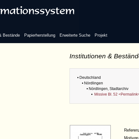
 & Bestände
Papierherstellung
Erweiterte Suche
Projekt
Institutionen & Bestän
• Deutschland
• Nördlingen
• Nördlingen, Stadtarchiv
•
Missive Bl. 52 <Permalink
Refere
Motivgr