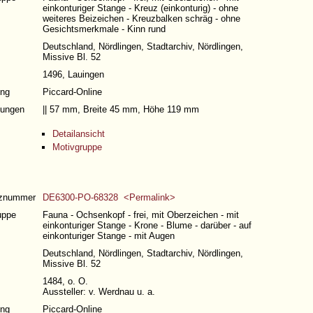
einkonturiger Stange - Kreuz (einkonturig) - ohne
weiteres Beizeichen - Kreuzbalken schräg - ohne
Gesichtsmerkmale - Kinn rund
Deutschland, Nördlingen, Stadtarchiv, Nördlingen,
Missive Bl. 52
1496, Lauingen
ng
Piccard-Online
ungen
|| 57 mm, Breite 45 mm, Höhe 119 mm
Detailansicht
Motivgruppe
nznummer
DE6300-PO-68328 <Permalink>
uppe
Fauna - Ochsenkopf - frei, mit Oberzeichen - mit
einkonturiger Stange - Krone - Blume - darüber - auf
einkonturiger Stange - mit Augen
Deutschland, Nördlingen, Stadtarchiv, Nördlingen,
Missive Bl. 52
1484, o. O.
Aussteller: v. Werdnau u. a.
ng
Piccard-Online