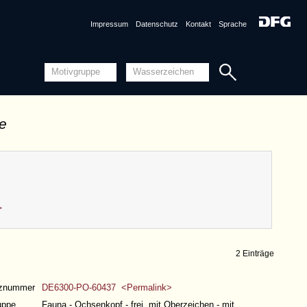
Impressum
Datenschutz
Kontakt
Sprache
de
>
2 Einträge
nznummer
DE6300-PO-60437 <Permalink>
uppe
Fauna - Ochsenkopf - frei, mit Oberzeichen - mit