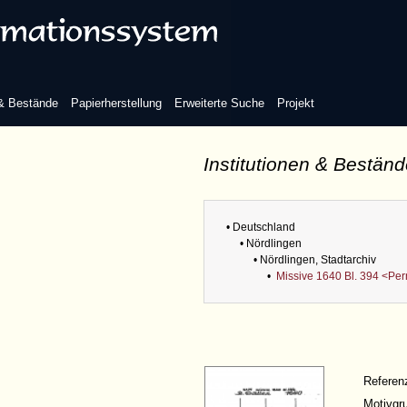
 & Bestände
Papierherstellung
Erweiterte Suche
Projekt
Institutionen & Bestän
• Deutschland
• Nördlingen
• Nördlingen, Stadtarchiv
•
Missive 1640 Bl. 394 <Pe
Refere
Motivgr