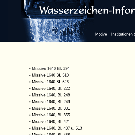
•
Missive 1639 Bl. 410
•
Missive 1639, 403
•
Missive 1639, Bl. 120
•
Missive 1639, Bl. 138
•
Missive 1639, Bl. 169
Motive
Institutionen
•
Missive 1639, Bl. 366
•
Missive 1639, Bl. 372
•
Missive 1639, Bl. 373
•
Missive 1639, Bl. 398
•
Missive 1639, Bl. 442
•
Missive 1640 Bl. 394
•
Missive 1640 Bl. 510
•
Missive 1640 Bl. 526
•
Missive 1640, Bl. 222
•
Missive 1640, Bl. 248
•
Missive 1640, Bl. 249
•
Missive 1640, Bl. 331
•
Missive 1640, Bl. 355
•
Missive 1640, Bl. 421
•
Missive 1640, Bl. 437 u. 513
•
Missive 1640, Bl. 458