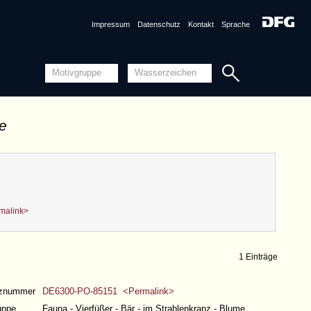
Impressum
Datenschutz
Kontakt
Sprache
de
rmalink>
1 Einträge
nznummer
DE6300-PO-85151 <Permalink>
uppe
Fauna - Vierfüßer - Bär - im Strahlenkranz - Blume