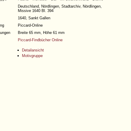
Deutschland, Nördlingen, Stadtarchiv, Nördlingen,
Missive 1640 Bl. 394
1640, Sankt Gallen
ng
Piccard-Online
ungen
Breite 65 mm, Höhe 61 mm
Piccard-Findbücher Online
Detailansicht
Motivgruppe