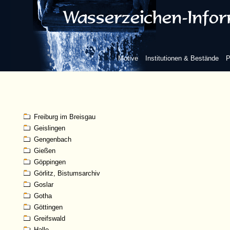
Dresden
Duisburg
Düsseldorf
Eichstätt
Erfurt
Motive
Institutionen & Bestände
P
Erlangen
Essen
Esslingen
Frankfurt am Main
Freiberg (Sachsen)
Freiburg im Breisgau
Geislingen
Gengenbach
Gießen
Göppingen
Görlitz, Bistumsarchiv
Goslar
Gotha
Göttingen
Greifswald
Halle