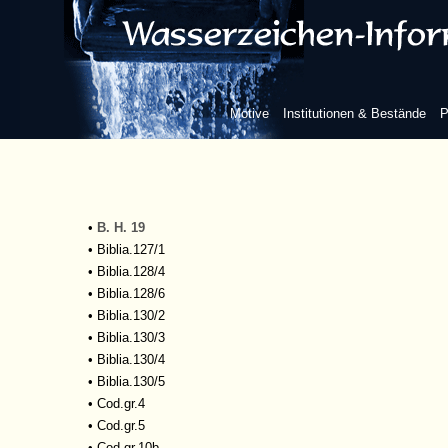
•
Arist.79/3
•
Arist.79/4
•
Arist.83/1
•
Arist.83/2
•
Arist.83/3
Motive
Institutionen & Bestände
P
•
Arist.83/4
•
Arist.93/7
•
Arist.132/5
•
Astron.12/3
•
Astron.167b
•
B. H. 19
•
Biblia.127/1
•
Biblia.128/4
•
Biblia.128/6
•
Biblia.130/2
•
Biblia.130/3
•
Biblia.130/4
•
Biblia.130/5
•
Cod.gr.4
•
Cod.gr.5
•
Cod.gr.10b