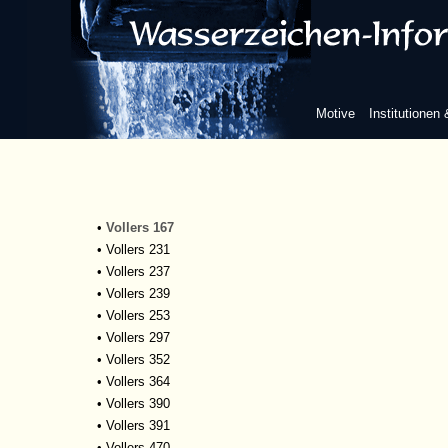
•
Scr.eccl.1218
•
Scr.eccl.1267(II)/2
•
Scr.eccl.1297
•
Scr.eccl.1369-b
•
St.Thom.442/3
Motive
Institutionen
•
St.Thomas.409/3
•
Tract.jur.55-l/5
•
Vollers 39
•
Vollers 49
•
Vollers 159
•
Vollers 167
•
Vollers 231
•
Vollers 237
•
Vollers 239
•
Vollers 253
•
Vollers 297
•
Vollers 352
•
Vollers 364
•
Vollers 390
•
Vollers 391
•
Vollers 470