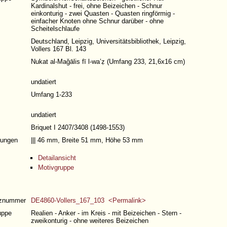
Kardinalshut - frei, ohne Beizeichen - Schnur
einkonturig - zwei Quasten - Quasten ringförmig -
einfacher Knoten ohne Schnur darüber - ohne
Scheitelschlaufe
Deutschland, Leipzig, Universitätsbibliothek, Leipzig,
Vollers 167 Bl. 143
Nukat al-Maǧālis fī l-waʽẓ (
Umfang 233
, 21,6x16 cm)
undatiert
Umfang 1-233
undatiert
Briquet I 2407/3408 (1498-1553)
ungen
||| 46 mm, Breite 51 mm, Höhe 53 mm
Detailansicht
Motivgruppe
nznummer
DE4860-Vollers_167_103 <Permalink>
uppe
Realien - Anker - im Kreis - mit Beizeichen - Stern -
zweikonturig - ohne weiteres Beizeichen