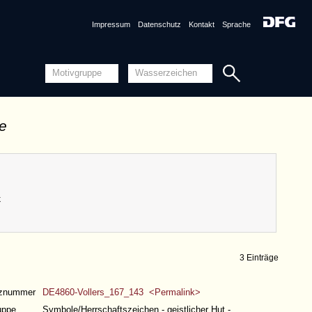
Impressum
Datenschutz
Kontakt
Sprache
de
k
3 Einträge
nznummer
DE4860-Vollers_167_143 <Permalink>
uppe
Symbole/Herrschaftszeichen - geistlicher Hut -