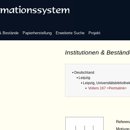
 & Bestände
Papierherstellung
Erweiterte Suche
Projekt
Institutionen & Bestän
• Deutschland
• Leipzig
• Leipzig, Universitätsbibliothe
•
Vollers 167 <Permalink>
Refere
Motivgr