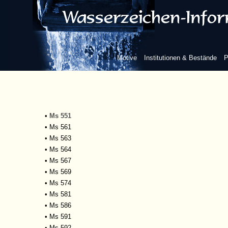
•
Ms 526
•
Ms 534
•
Ms 537
•
Ms 540
•
Ms 541
Motive
Institutionen & Bestände
P
•
Ms 546
•
Ms 547
•
Ms 548
•
Ms 549
•
Ms 550
•
Ms 551
•
Ms 561
•
Ms 563
•
Ms 564
•
Ms 567
•
Ms 569
•
Ms 574
•
Ms 581
•
Ms 586
•
Ms 591
•
Ms 592