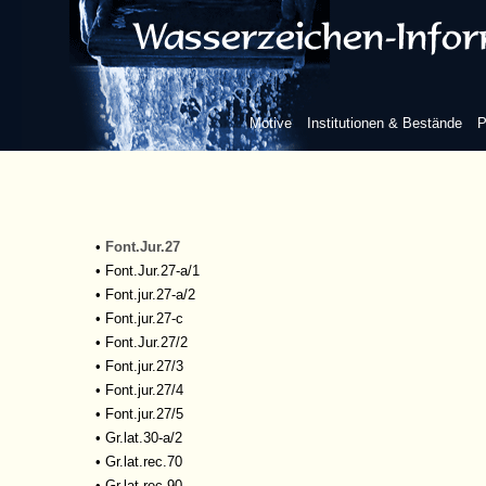
•
Ed.vet.1479,9-m (fol.37-46)
•
Ed.vet.s.a.m.34-m
•
Ed.vet.s.a.m.104
•
Ed.vet.s.a.m.108
•
Ed_vet_sam_80-s/2
Motive
Institutionen & Bestände
P
•
Epist.lat.rec.45
•
Exeg.App.194/3
•
Font.jur.12/2
•
Font.jur.12/3
•
Font.jur.12/5
•
Font.Jur.27
•
Font.Jur.27-a/1
•
Font.jur.27-a/2
•
Font.jur.27-c
•
Font.Jur.27/2
•
Font.jur.27/3
•
Font.jur.27/4
•
Font.jur.27/5
•
Gr.lat.30-a/2
•
Gr.lat.rec.70
•
Gr.lat.rec.90