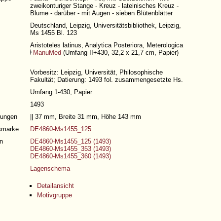
zweikonturiger Stange - Kreuz - lateinisches Kreuz -
Blume - darüber - mit Augen - sieben Blütenblätter
Deutschland, Leipzig, Universitätsbibliothek, Leipzig,
Ms 1455 Bl. 123
Aristoteles latinus, Analytica Posteriora, Meterologica
ManuMed
(
Umfang II+430
, 32,2 x 21,7 cm, Papier)
Vorbesitz: Leipzig, Universität, Philosophische
Fakultät; Datierung: 1493 fol. zusammengesetzte Hs.
Umfang 1-430
, Papier
1493
ungen
|| 37 mm, Breite 31 mm, Höhe 143 mm
gsmarke
DE4860-Ms1455_125
n
DE4860-Ms1455_125 (1493)
DE4860-Ms1455_353 (1493)
DE4860-Ms1455_360 (1493)
Lagenschema
Detailansicht
Motivgruppe