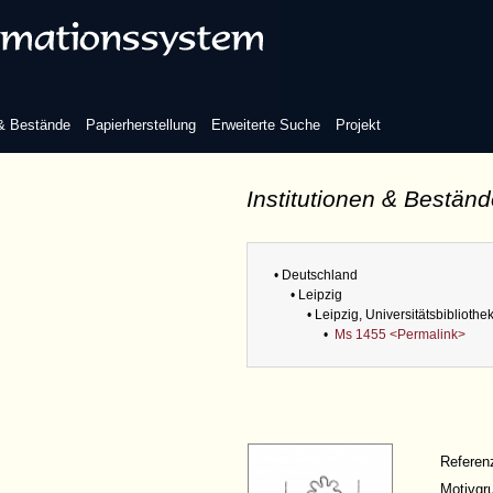
 & Bestände
Papierherstellung
Erweiterte Suche
Projekt
Institutionen & Bestän
• Deutschland
• Leipzig
• Leipzig, Universitätsbibliothe
•
Ms 1455 <Permalink>
Refere
Motivgr