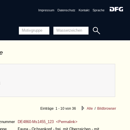
Impressum
Datenschutz
Kontakt
Sprache
de
k
Einträge 1 - 10 von 36
Alle
/
Bildbrowser
nznummer
DE4860-Ms1455_123 <Permalink>
uppe
Fauna - Ochsenkopf - frei, mit Oberzeichen - mit