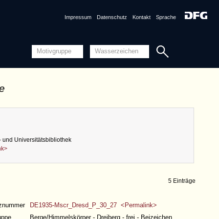
Impressum
Datenschutz
Kontakt
Sprache
de
 und Universitätsbibliothek
nk>
5 Einträge
nznummer
DE1935-Mscr_Dresd_P_30_27 <Permalink>
uppe
Berge/Himmelskörper - Dreiberg - frei - Beizeichen