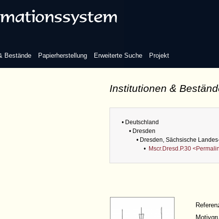
 & Bestände
Papierherstellung
Erweiterte Suche
Projekt
Institutionen & Bestän
• Deutschland
• Dresden
• Dresden, Sächsische Landes-
•
Mscr.Dresd.P.30 <Permali
Refere
Motivgr