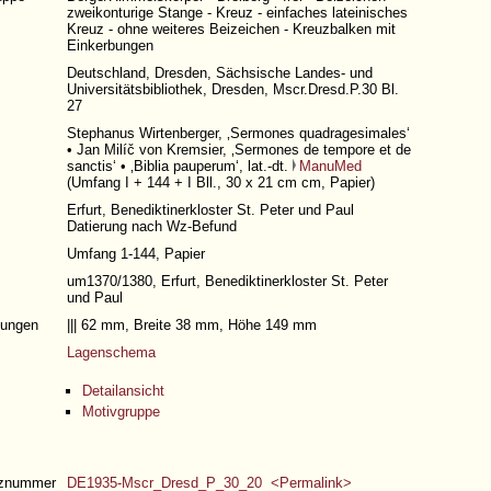
zweikonturige Stange - Kreuz - einfaches lateinisches
Kreuz - ohne weiteres Beizeichen - Kreuzbalken mit
Einkerbungen
Deutschland, Dresden, Sächsische Landes- und
Universitätsbibliothek, Dresden, Mscr.Dresd.P.30 Bl.
27
Stephanus Wirtenberger, ‚Sermones quadragesimales‘
• Jan Milíč von Kremsier, ‚Sermones de tempore et de
sanctis‘ • ‚Biblia pauperum‘, lat.-dt.
ManuMed
(
Umfang I + 144 + I Bll.
, 30 x 21 cm cm, Papier)
Erfurt, Benediktinerkloster St. Peter und Paul
Datierung nach Wz-Befund
Umfang 1-144
, Papier
um1370/1380, Erfurt, Benediktinerkloster St. Peter
und Paul
ungen
||| 62 mm, Breite 38 mm, Höhe 149 mm
Lagenschema
Detailansicht
Motivgruppe
nznummer
DE1935-Mscr_Dresd_P_30_20 <Permalink>