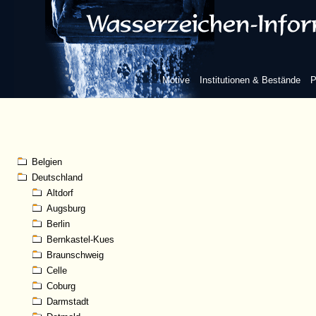
Motive
Institutionen & Bestände
P
Belgien
Deutschland
Altdorf
Augsburg
Berlin
Bernkastel-Kues
Braunschweig
Celle
Coburg
Darmstadt