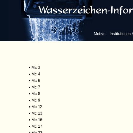
Trier
Tübingen
Tübingen, Universitätsbibliothek
•
Bd 39 Folio
•
De 4 Quart
Motive
Institutionen
•
Gb 820a Folio
•
Gb 1190
•
Gh 239.2-2
•
Mc 1
•
Mc 2
•
Mc 3
•
Mc 4
•
Mc 6
•
Mc 7
•
Mc 8
•
Mc 9
•
Mc 12
•
Mc 13
•
Mc 16
•
Mc 17
•
Mc 23