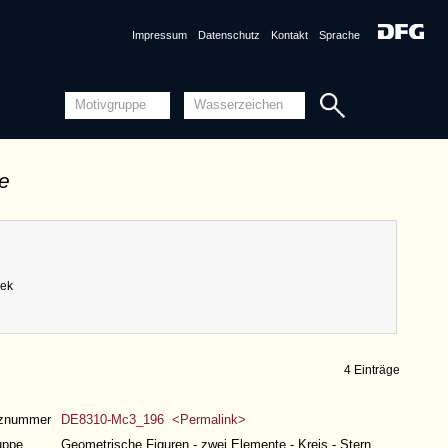
Impressum
Datenschutz
Kontakt
Sprache
de
hek
4 Einträge
nznummer
DE8310-Mc3_196 <Permalink>
uppe
Geometrische Figuren - zwei Elemente - Kreis - Stern