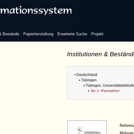
 & Bestände
Papierherstellung
Erweiterte Suche
Projekt
Institutionen & Bestän
• Deutschland
• Tübingen
• Tübingen, Universitätsbibliot
•
Mc 3 <Permalink>
Refere
Motivgr