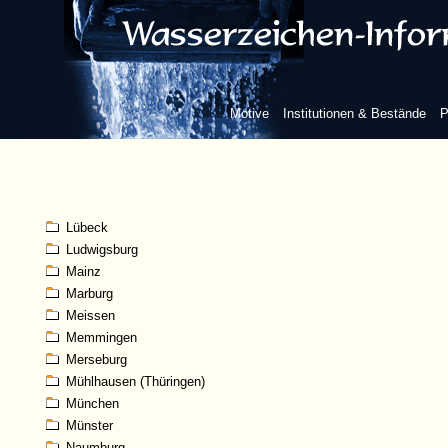
Karlsruhe
Kassel
Kempten (Allgäu)
Kleve
Koblenz
Motive
Institutionen & Bestände
P
Köln
Königsberg
Konstanz
Landshut
Leipzig
Lübeck
Ludwigsburg
Mainz
Marburg
Meissen
Memmingen
Merseburg
Mühlhausen (Thüringen)
München
Münster
Naumburg