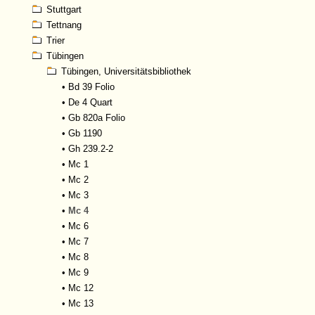
Stuttgart
Tettnang
Trier
Tübingen
Tübingen, Universitätsbibliothek
•
Bd 39 Folio
•
De 4 Quart
•
Gb 820a Folio
•
Gb 1190
•
Gh 239.2-2
•
Mc 1
•
Mc 2
•
Mc 3
•
Mc 4
•
Mc 6
•
Mc 7
•
Mc 8
•
Mc 9
•
Mc 12
•
Mc 13