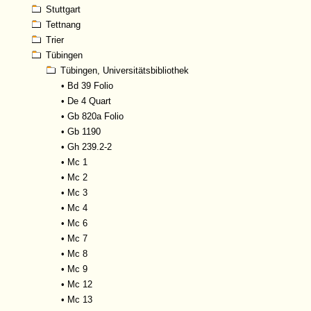
Stuttgart
Tettnang
Trier
Tübingen
Tübingen, Universitätsbibliothek
•
Bd 39 Folio
•
De 4 Quart
•
Gb 820a Folio
•
Gb 1190
•
Gh 239.2-2
•
Mc 1
•
Mc 2
•
Mc 3
•
Mc 4
•
Mc 6
•
Mc 7
•
Mc 8
•
Mc 9
•
Mc 12
•
Mc 13