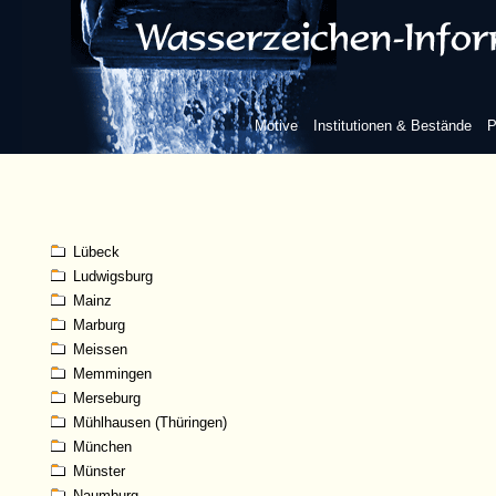
Karlsruhe
Kassel
Kempten (Allgäu)
Kleve
Koblenz
Motive
Institutionen & Bestände
P
Köln
Königsberg
Konstanz
Landshut
Leipzig
Lübeck
Ludwigsburg
Mainz
Marburg
Meissen
Memmingen
Merseburg
Mühlhausen (Thüringen)
München
Münster
Naumburg