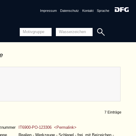
Impressum
Datenschutz
Kontakt
Sprache
de
7 Einträge
nznummer
IT6900-PO-123306 <Permalink>
uppe
Realien - Werkzeuge - Schlegel - frei, mit Beizeichen -