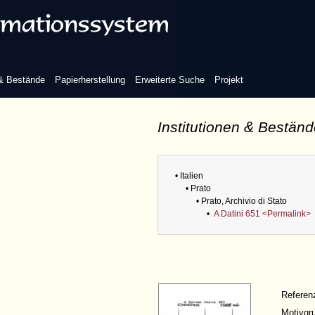
 & Bestände
Papierherstellung
Erweiterte Suche
Projekt
Institutionen & Bestän
• Italien
• Prato
• Prato, Archivio di Stato
•
A Datini 651 <Permalink>
Refere
Motivgr