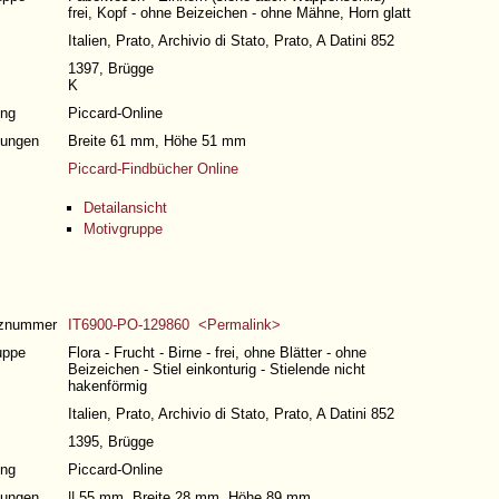
frei, Kopf - ohne Beizeichen - ohne Mähne, Horn glatt
Italien, Prato, Archivio di Stato, Prato, A Datini 852
1397, Brügge
K
ng
Piccard-Online
ungen
Breite 61 mm, Höhe 51 mm
Piccard-Findbücher Online
Detailansicht
Motivgruppe
nznummer
IT6900-PO-129860 <Permalink>
uppe
Flora - Frucht - Birne - frei, ohne Blätter - ohne
Beizeichen - Stiel einkonturig - Stielende nicht
hakenförmig
Italien, Prato, Archivio di Stato, Prato, A Datini 852
1395, Brügge
ng
Piccard-Online
ungen
|| 55 mm, Breite 28 mm, Höhe 89 mm