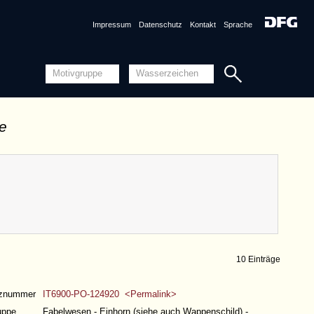
Impressum
Datenschutz
Kontakt
Sprache
de
10 Einträge
nznummer
IT6900-PO-124920 <Permalink>
uppe
Fabelwesen - Einhorn (siehe auch Wappenschild) -