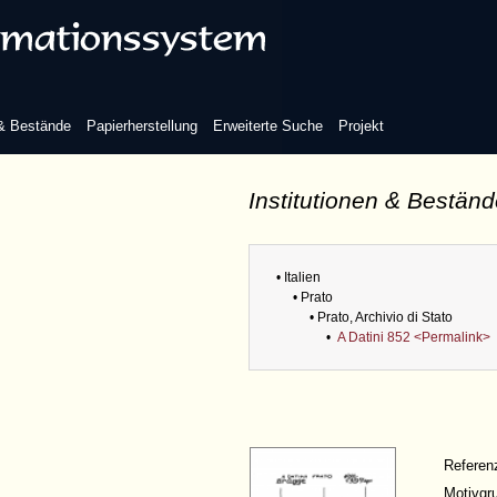
 & Bestände
Papierherstellung
Erweiterte Suche
Projekt
Institutionen & Bestän
• Italien
• Prato
• Prato, Archivio di Stato
•
A Datini 852 <Permalink>
Refere
Motivgr