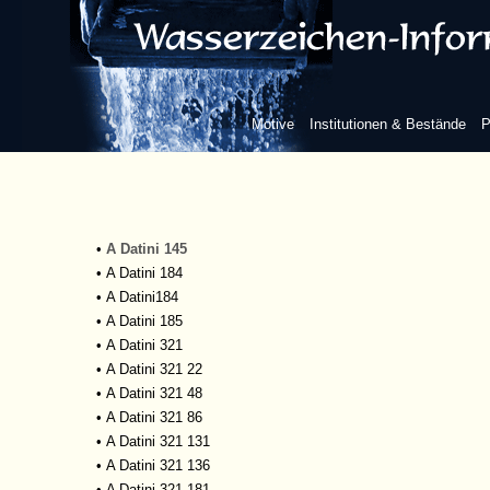
•
A Dartini
•
A Datiini 325
•
A Datiini 330
•
A Datiini 331
•
A Datiini 343
Motive
Institutionen & Bestände
P
•
A Datiini 345
•
A Datiini 444
•
A Datiini 633
•
A Datini
•
A Datini 136, 139, 148, 156
•
A Datini 145
•
A Datini 184
•
A Datini184
•
A Datini 185
•
A Datini 321
•
A Datini 321 22
•
A Datini 321 48
•
A Datini 321 86
•
A Datini 321 131
•
A Datini 321 136
•
A Datini 321 181