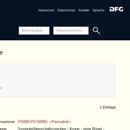
Impressum
Datenschutz
Kontakt
Sprache
de
k>
1 Einträge
nznummer
IT6900-PO-50993 <Permalink>
uppe
Symbole/Herrschaftszeichen - Krone - ohne Bügel -