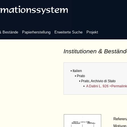
 & Bestände
Papierherstellung
Erweiterte Suche
Projekt
Institutionen & Bestän
• Italien
• Prato
• Prato, Archivio di Stato
•
A Datini L. 926 <Permalin
Refere
Motivgr