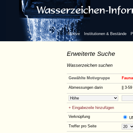
Motive
Institutionen & Bestände
P
Erweiterte Suche
Wasserzeichen suchen
Gewählte Motivgruppe
Fauna 
Abmessungen darin
|| 3-5
+ Eingabezeile hinzufügen
Verknüpfung
U
Treffer pro Seite