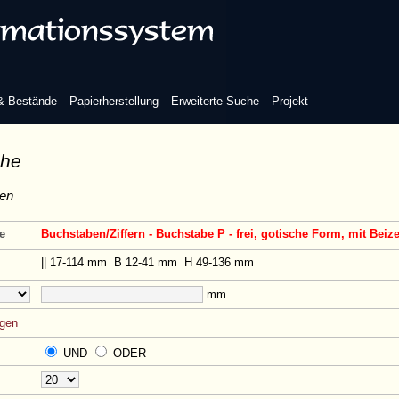
 & Bestände
Papierherstellung
Erweiterte Suche
Projekt
che
en
e
Buchstaben/Ziffern - Buchstabe P - frei, gotische Form, mit Bei
|| 17-114 mm
B 12-41 mm
H 49-136 mm
mm
ügen
UND
ODER