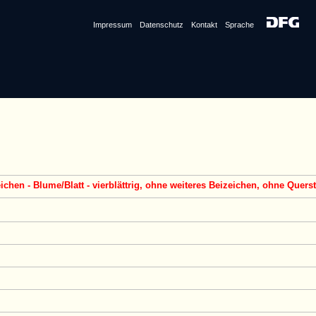
Impressum
Datenschutz
Kontakt
Sprache
zeichen - Blume/Blatt - vierblättrig, ohne weiteres Beizeichen, ohne Qu