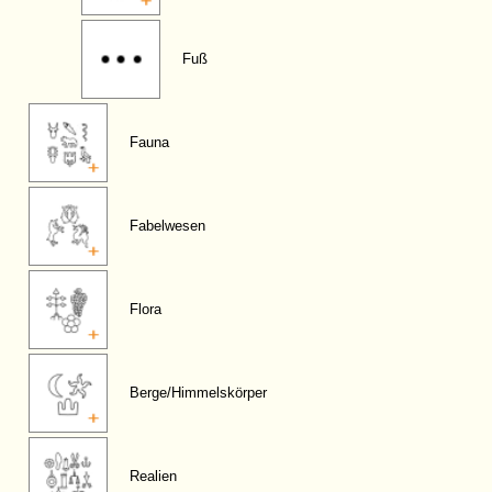
Fuß
Fauna
Fabelwesen
Flora
Berge/Himmelskörper
Realien