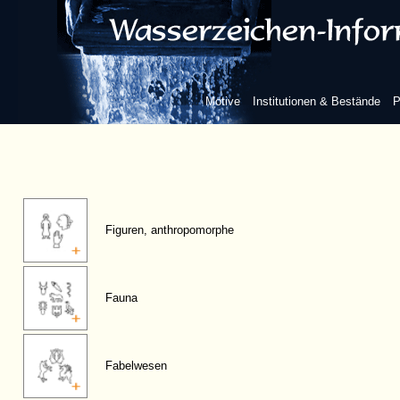
Motive
Institutionen & Bestände
P
Figuren, anthropomorphe
Fauna
Fabelwesen