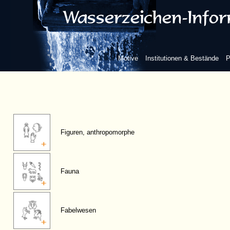
Motive
Institutionen & Bestände
P
Figuren, anthropomorphe
Fauna
Fabelwesen