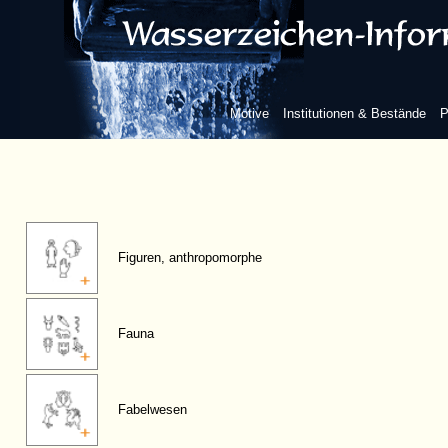
Motive
Institutionen & Bestände
P
Figuren, anthropomorphe
Fauna
Fabelwesen