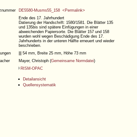
nznummer
DE5580-Musms55_158 <Permalink>
Ende des 17. Jahrhundert
Datierung der Handschrift: 1580/1581. Die Blätter 135
und 135bis sind spätere Einfügungen in einer
abweichenden Papiersorte. Die Blätter 157 und 158
wurden wohl wegen Beschädigung Ende des 17.
Jahrhunderts in der unteren Hälfte erneuert und wieder
beschrieben.
ungen
||| 54 mm, Breite 25 mm, Höhe 73 mm
acher
Mayer, Christoph (
Gemeinsame Normdatei
)
RISM-OPAC
Detailansicht
Quellensystematik