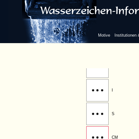
frei, mit Beizeichen
Motive
Institutionen
Buchstaben
C
I
S
CM