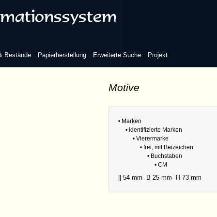
 & Bestände
Papierherstellung
Erweiterte Suche
Projekt
Motive
• Marken
• identifizierte Marken
• Vierermarke
• frei, mit Beizeichen
• Buchstaben
• CM
|| 54 mm
B 25 mm
H 73 mm