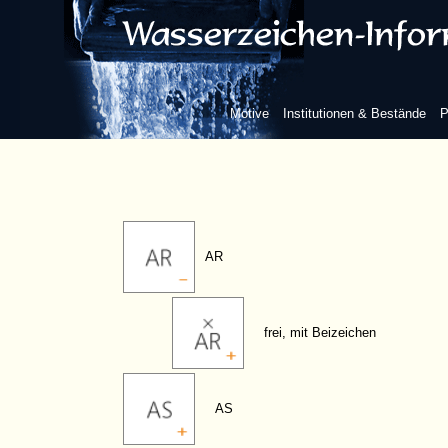
AL
AM
Motive
Institutionen & Bestände
P
AP
AR
frei, mit Beizeichen
AS