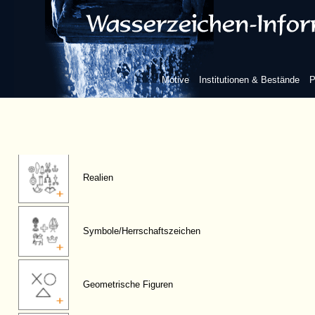
Fabelwesen
Flora
Motive
Institutionen & Bestände
P
Berge/Himmelskörper
Realien
Symbole/Herrschaftszeichen
Geometrische Figuren