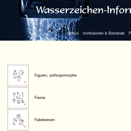
Motive
Institutionen & Bestände
P
Figuren, anthropomorphe
Fauna
Fabelwesen