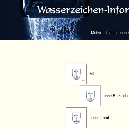
B
C
Motive
Institutionen
BF
MI
ohne Beizeich
unbestimmt