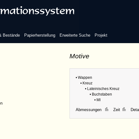
 & Bestände
Papierherstellung
Erweiterte Suche
Projekt
Motive
• Wappen
• Kreuz
• Lateinisches Kreuz
• Buchstaben
• MI
en
Abmessungen
Zeit
Detai