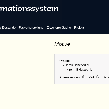
 & Bestände
Papierherstellung
Erweiterte Suche
Projekt
Motive
• Wappen
• Heraldischer Adler
• frei, mit Herzschild
Abmessungen
Zeit
Detai