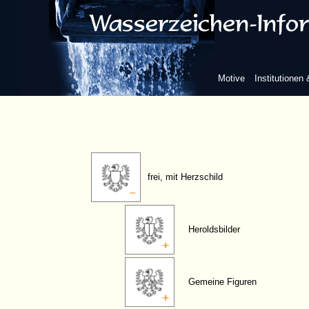
Kreuz
Heraldischer Adler
Motive
Institutionen
frei, ohne Herzschild
frei, mit Herzschild
Heroldsbilder
Gemeine Figuren