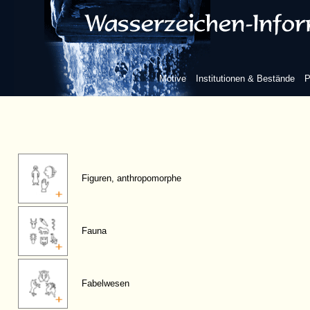
Motive
Institutionen & Bestände
P
Figuren, anthropomorphe
Fauna
Fabelwesen