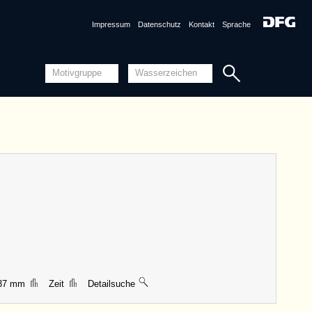
Detailansicht
Quellensystematik
Impressum
Datenschutz
Kontakt
Sprache
nznummer
AT3800-PO-53697 <Permalink>
1506, Augsburg
ng
Piccard-Online
ungen
|| 66 mm, Breite 56 mm, Höhe 135 mm
Detailansicht
Quellensystematik
137 mm
Zeit
Detailsuche