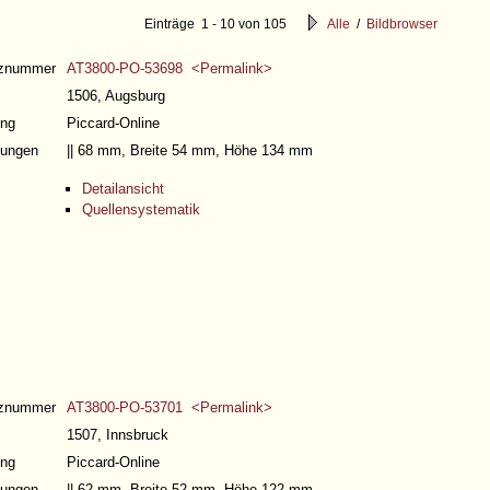
Einträge 1 - 10 von 105
Alle
/
Bildbrowser
nznummer
AT3800-PO-53698 <Permalink>
1506, Augsburg
ng
Piccard-Online
ungen
|| 68 mm, Breite 54 mm, Höhe 134 mm
Detailansicht
Quellensystematik
nznummer
AT3800-PO-53701 <Permalink>
1507, Innsbruck
ng
Piccard-Online
ungen
|| 62 mm, Breite 52 mm, Höhe 122 mm