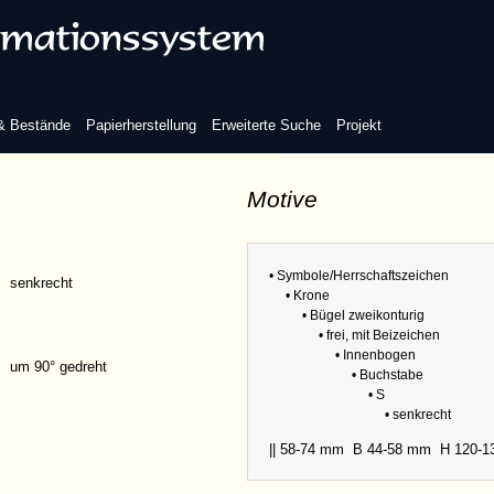
s Beizeichen
 & Bestände
Papierherstellung
Erweiterte Suche
Projekt
Motive
Refere
• Symbole/Herrschaftszeichen
Sammlu
senkrecht
• Krone
Abmess
• Bügel zweikonturig
• frei, mit Beizeichen
• Innenbogen
um 90° gedreht
• Buchstabe
• S
• senkrecht
|| 58-74 mm
B 44-58 mm
H 120-