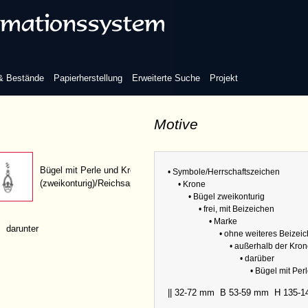
Variante
gen
Bezüge
alb der Krone
 & Bestände
Papierherstellung
Erweiterte Suche
Projekt
Motive
darüber
Refere
Bügel mit Perle und Kreuz
• Symbole/Herrschaftszeichen
(zweikonturig)/Reichsapfel
Sammlu
• Krone
• Bügel zweikonturig
Abmess
• frei, mit Beizeichen
• Marke
darunter
• ohne weiteres Beizei
• außerhalb der Kro
• darüber
• Bügel mit Per
|| 32-72 mm
B 53-59 mm
H 135-