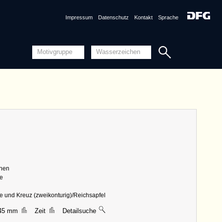
n
AT3800-PO-53929 (1496)
AT3800-PO-53930 (1496)
Impressum
Datenschutz
Kontakt
Sprache
AT3800-PO-53932 (1497)
WZMA
Detailansicht
Quellensystematik
nznummer
AT3800-PO-53934 <Permalink>
1497, Innsbruck
ng
Piccard-Online
ungen
|| 68 mm, Breite 54 mm, Höhe 140 mm
Detailansicht
chen
Quellensystematik
ne
le und Kreuz (zweikonturig)/Reichsapfel
145 mm
Zeit
Detailsuche