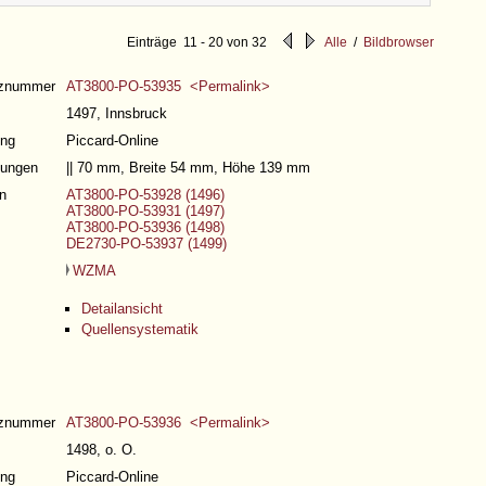
Einträge 11 - 20 von 32
Alle
/
Bildbrowser
nznummer
AT3800-PO-53935 <Permalink>
1497, Innsbruck
ng
Piccard-Online
ungen
|| 70 mm, Breite 54 mm, Höhe 139 mm
n
AT3800-PO-53928 (1496)
AT3800-PO-53931 (1497)
AT3800-PO-53936 (1498)
DE2730-PO-53937 (1499)
WZMA
Detailansicht
Quellensystematik
nznummer
AT3800-PO-53936 <Permalink>
1498, o. O.
ng
Piccard-Online